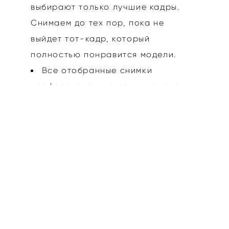
выбирают только лучшие кадры.
Снимаем до тех пор, пока не
выйдет тот-кадр, который
полностью понравится модели.
Все отобранные снимки
профессионально ретушируются.
У нас есть возможность создать
не только выпускной альбом, но и
видеосъемку. Просто посмотрите
примеры и сравните аналоги.
Весь материал выпускного
альбома мы отдаём также и в
электронном виде!
Каждый альбом уникален и
разработан с душой!